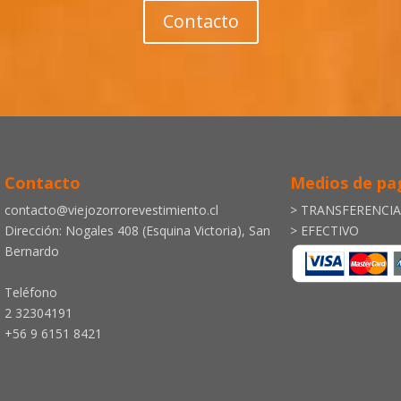
Contacto
Contacto
Medios de pa
contacto@viejozorrorevestimiento.cl
> TRANSFERENCI
Dirección: Nogales 408 (Esquina Victoria), San
> EFECTIVO
Bernardo
Teléfono
2 32304191
+56 9 6151 8421