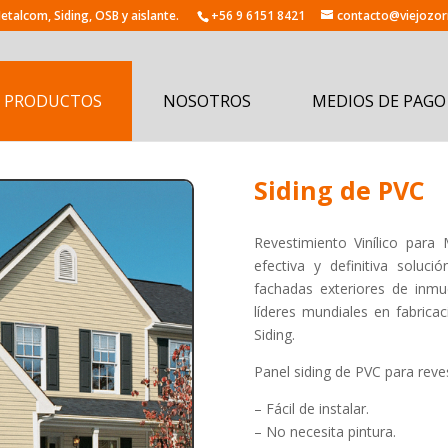
+56 9 6151 8421
contacto@viejozorr
PRODUCTOS
NOSOTROS
MEDIOS DE PAGO
Siding de PVC
Revestimiento Vinílico par
efectiva y definitiva soluc
fachadas exteriores de inm
líderes mundiales en fabricac
Siding.
Panel siding de PVC para reve
– Fácil de instalar.
– No necesita pintura.