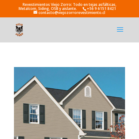
+56 9 6151 8421
contacto@viejozorrorevestimiento.cl