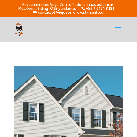
+56 9 6151 8421
contacto@viejozorrorevestimiento.cl