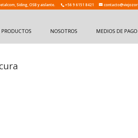
+56 9 6151 8421
contacto@viejozorr
PRODUCTOS
NOSOTROS
MEDIOS DE PAGO
cura