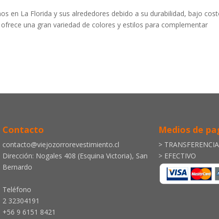
hos en La Florida y sus alrededores debido a su durabilidad, bajo cost
ica ofrece una gran variedad de colores y estilos para complementar
Contacto
Medios de pa
contacto@viejozorrorevestimiento.cl
> TRANSFERENCI
Dirección: Nogales 408 (Esquina Victoria), San
> EFECTIVO
Bernardo
Teléfono
2 32304191
+56 9 6151 8421