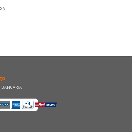
o y
go
A BANCARIA