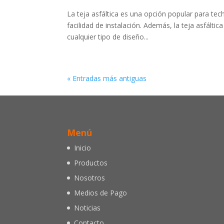
La teja asfáltica es una opción popular para tec
facilidad de instalación. Además, la teja asfált
cualquier tipo de diseño...
« Entradas más antiguas
Menú
Inicio
Productos
Nosotros
Medios de Pago
Noticias
Contacto