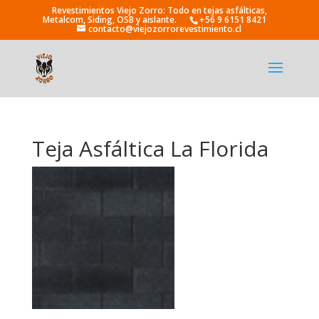
+56 9 6151 8421
contacto@viejozorrorevestimiento.cl
Teja Asfáltica La Florida