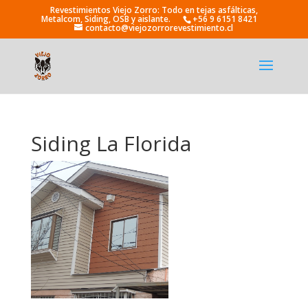
+56 9 6151 8421
contacto@viejozorrorevestimiento.cl
Siding La Florida