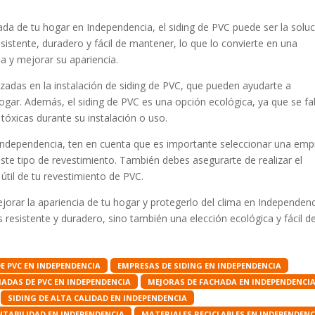
da de tu hogar en Independencia, el siding de PVC puede ser la solu
esistente, duradero y fácil de mantener, lo que lo convierte en una
a y mejorar su apariencia.
zadas en la instalación de siding de PVC, que pueden ayudarte a
hogar. Además, el siding de PVC es una opción ecológica, ya que se fa
 tóxicas durante su instalación o uso.
n Independencia, ten en cuenta que es importante seleccionar una em
 este tipo de revestimiento. También debes asegurarte de realizar el
til de tu revestimiento de PVC.
rar la apariencia de tu hogar y protegerlo del clima en Independenc
s resistente y duradero, sino también una elección ecológica y fácil d
E PVC EN INDEPENDENCIA
EMPRESAS DE SIDING EN INDEPENDENCIA
ADAS DE PVC EN INDEPENDENCIA
MEJORAS DE FACHADA EN INDEPENDENCI
SIDING DE ALTA CALIDAD EN INDEPENDENCIA
TABILIDAD EN INDEPENDENCIA
MATERIALES RECICLABLES EN INDEPENDENC