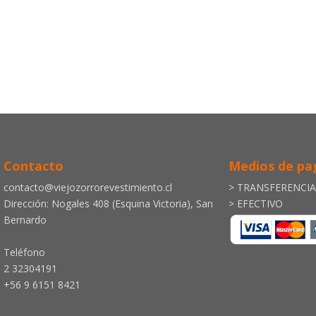
Contacto
Medios de pa
contacto@viejozorrorevestimiento.cl
> TRANSFERENCI
Dirección: Nogales 408 (Esquina Victoria), San
> EFECTIVO
Bernardo
Teléfono
2 32304191
+56 9 6151 8421