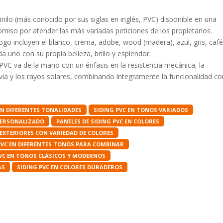
vinilo (más conocido por sus siglas en inglés, PVC) disponible en una
omiso por atender las más variadas peticiones de los propietarios.
go incluyen el blanco, crema, adobe, wood (madera), azul, gris, caf
a uno con su propia belleza, brillo y esplendor.
g PVC va de la mano con un énfasis en la resistencia mecánica, la
lluvia y los rayos solares, combinando íntegramente la funcionalidad co
EN DIFERENTES TONALIDADES
SIDING PVC EN TONOS VARIADOS
 PERSONALIZADO
PANELES DE SIDING PVC EN COLORES
 EXTERIORES CON VARIEDAD DE COLORES
PVC EN DIFERENTES TONOS PARA COMBINAR
PVC EN TONOS CLÁSICOS Y MODERNOS
AS
SIDING PVC EN COLORES DURADEROS