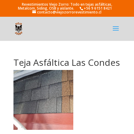
+56 9 6151 8421
contacto@viejozorrorevestimiento.cl
Teja Asfáltica Las Condes